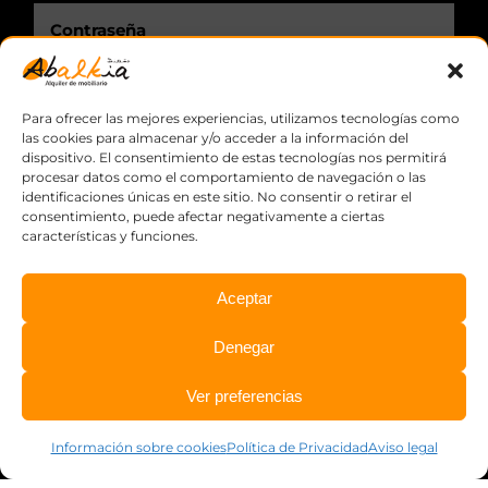
Recuérdame.
Para ofrecer las mejores experiencias, utilizamos tecnologías como
las cookies para almacenar y/o acceder a la información del
dispositivo. El consentimiento de estas tecnologías nos permitirá
procesar datos como el comportamiento de navegación o las
identificaciones únicas en este sitio. No consentir o retirar el
consentimiento, puede afectar negativamente a ciertas
características y funciones.
Aceptar
© Copyright
2026 Abalkia, S.L.L. ·
Aviso legal
·
Política de
Denegar
privacidad
·
Información sobre cookies
·
Diseño web:
qualitystudio
Ver preferencias
Información sobre cookies
Política de Privacidad
Aviso legal
Facebook