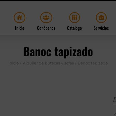
Inicio
Conócenos
Catálogo
Servicios
Banoc tapizado
Inicio
Alquiler de butacas y sofás
Banoc tapizado
D