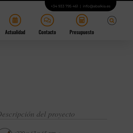
+34 933 795 461
|
info@abalkia.es
Actualidad
Contacto
Presupuesto
escripción del proyecto