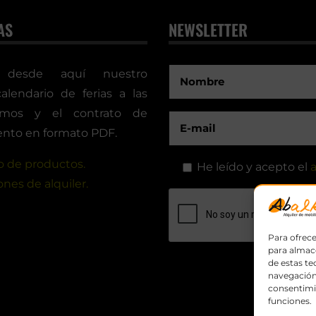
AS
NEWSLETTER
 desde aquí nuestro
calendario de ferias a las
timos y el contrato de
nto en formato PDF.
 de productos.
He leído y acepto el
a
nes de alquiler.
Para ofrece
para almace
de estas t
navegación 
consentimie
funciones.