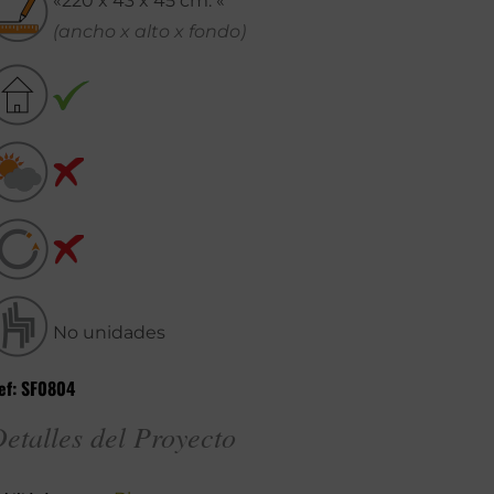
«220 x 43 x 45 cm. «
(ancho x alto x fondo)
No unidades
ef: SF0804
etalles del Proyecto