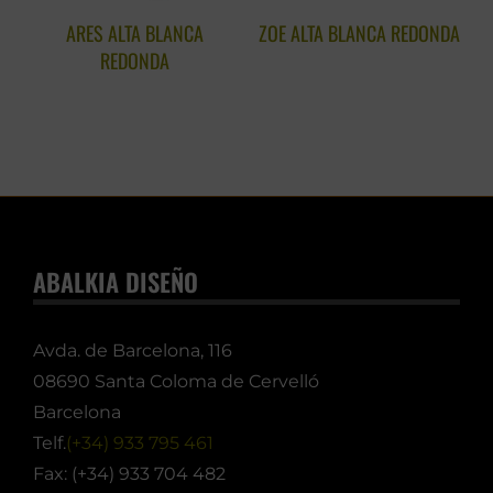
ARES ALTA BLANCA
ZOE ALTA BLANCA REDONDA
C
REDONDA
ABALKIA DISEÑO
Avda. de Barcelona, 116
08690 Santa Coloma de Cervelló
Barcelona
Telf.
(+34) 933 795 461
Fax: (+34) 933 704 482