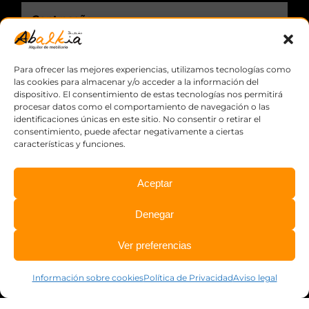
Recuérdame.
Para ofrecer las mejores experiencias, utilizamos tecnologías como
las cookies para almacenar y/o acceder a la información del
dispositivo. El consentimiento de estas tecnologías nos permitirá
procesar datos como el comportamiento de navegación o las
identificaciones únicas en este sitio. No consentir o retirar el
consentimiento, puede afectar negativamente a ciertas
características y funciones.
Aceptar
© Copyright
2026 Abalkia, S.L.L. ·
Aviso legal
·
Política de
Denegar
privacidad
·
Información sobre cookies
·
Diseño web:
qualitystudio
Ver preferencias
Información sobre cookies
Política de Privacidad
Aviso legal
Facebook