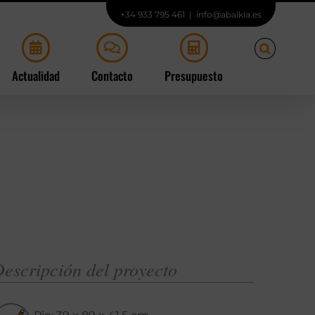
+34 933 795 461
|
info@abalkia.es
Actualidad
Contacto
Presupuesto
escripción del proyecto