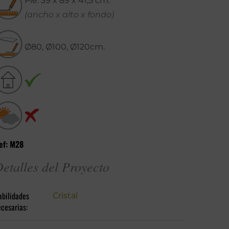
Pie: 39 x 89 x 41,5 cm.
(ancho x alto x fondo)
Ø80, Ø100, Ø120cm.
ef: M28
etalles del Proyecto
abilidades
Cristal
cesarias: