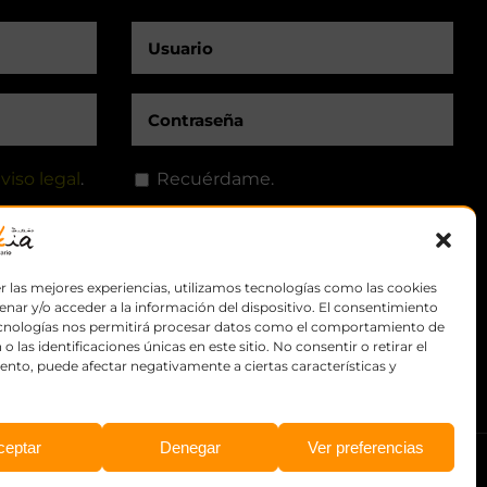
viso legal
.
Recuérdame.
r las mejores experiencias, utilizamos tecnologías como las cookies
nar y/o acceder a la información del dispositivo. El consentimiento
ecnologías nos permitirá procesar datos como el comportamiento de
o las identificaciones únicas en este sitio. No consentir o retirar el
nto, puede afectar negativamente a ciertas características y
ceptar
Denegar
Ver preferencias
·
Diseño web: qualitystudio