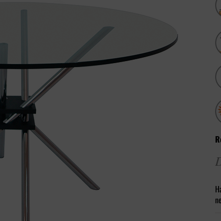
R
D
H
ne