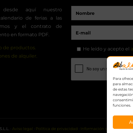
 desde aquí nuestro
calendario de ferias a las
timos y el contrato de
nto en formato PDF.
 de productos.
He leído y acepto el
a
nes de alquiler.
Para ofrece
para almace
de estas t
navegación 
consentimie
funciones.
A
.L.L. ·
Aviso legal
·
Política de privacidad
·
Información sobre cookies