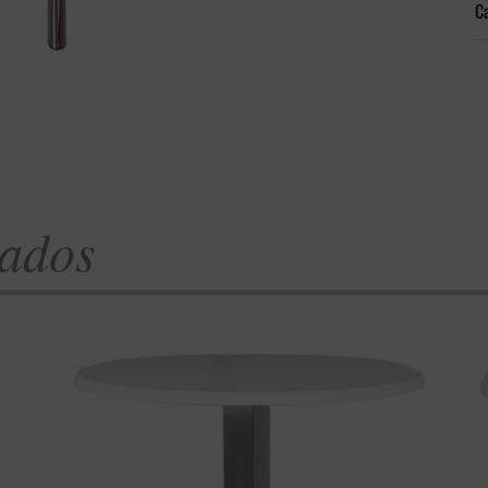
Ca
nados