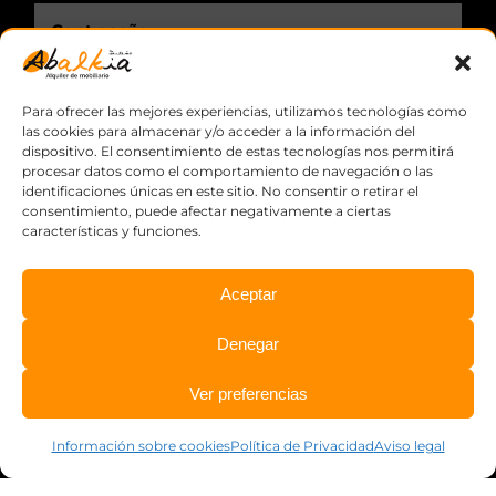
Recuérdame.
Para ofrecer las mejores experiencias, utilizamos tecnologías como
las cookies para almacenar y/o acceder a la información del
dispositivo. El consentimiento de estas tecnologías nos permitirá
procesar datos como el comportamiento de navegación o las
identificaciones únicas en este sitio. No consentir o retirar el
consentimiento, puede afectar negativamente a ciertas
características y funciones.
Aceptar
© Copyright
2026 Abalkia, S.L.L. ·
Aviso legal
·
Política de
Denegar
privacidad
·
Información sobre cookies
·
Diseño web:
qualitystudio
Ver preferencias
Información sobre cookies
Política de Privacidad
Aviso legal
Facebook