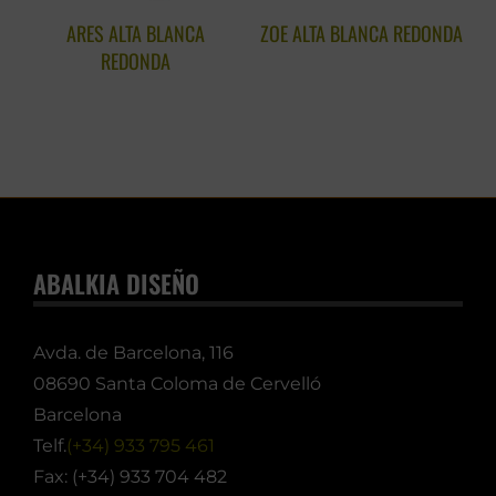
ARES ALTA BLANCA
ZOE ALTA BLANCA REDONDA
C
REDONDA
ABALKIA DISEÑO
Avda. de Barcelona, 116
08690 Santa Coloma de Cervelló
Barcelona
Telf.
(+34) 933 795 461
Fax: (+34) 933 704 482