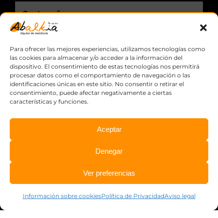
Recuérdame.
Para ofrecer las mejores experiencias, utilizamos tecnologías como
las cookies para almacenar y/o acceder a la información del
dispositivo. El consentimiento de estas tecnologías nos permitirá
procesar datos como el comportamiento de navegación o las
identificaciones únicas en este sitio. No consentir o retirar el
consentimiento, puede afectar negativamente a ciertas
características y funciones.
Aceptar
© Copyright
2026 Abalkia, S.L.L. ·
Aviso legal
·
Política de
Denegar
privacidad
·
Información sobre cookies
·
Diseño web:
qualitystudio
Ver preferencias
Información sobre cookies
Política de Privacidad
Aviso legal
Facebook