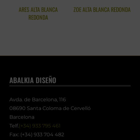
ARES ALTA BLANCA
ZOE ALTA BLANCA REDONDA
C
REDONDA
ABALKIA DISEÑO
Avda. de Barcelona, 116
08690 Santa Coloma de Cervelló
Barcelona
Telf.
(+34) 933 795 461
Fax: (+34) 933 704 482