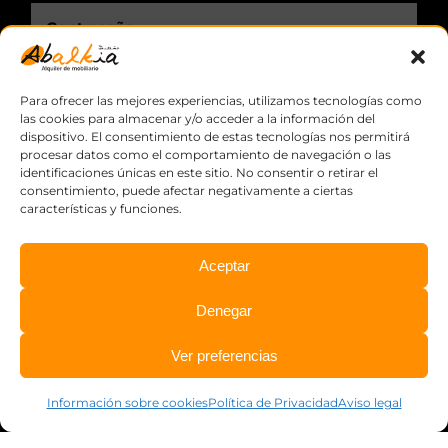
Recuérdame.
Para ofrecer las mejores experiencias, utilizamos tecnologías como
las cookies para almacenar y/o acceder a la información del
dispositivo. El consentimiento de estas tecnologías nos permitirá
procesar datos como el comportamiento de navegación o las
identificaciones únicas en este sitio. No consentir o retirar el
consentimiento, puede afectar negativamente a ciertas
características y funciones.
Aceptar
© Copyright
2026 Abalkia, S.L.L. ·
Aviso legal
·
Política de
Denegar
privacidad
·
Información sobre cookies
·
Diseño web:
qualitystudio
Ver preferencias
Información sobre cookies
Política de Privacidad
Aviso legal
Facebook