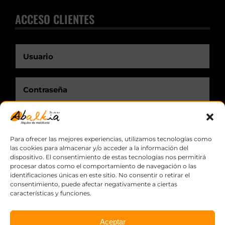
ACCESO CLIENTES
Recuérdame.
Para ofrecer las mejores experiencias, utilizamos tecnologías como
las cookies para almacenar y/o acceder a la información del
dispositivo. El consentimiento de estas tecnologías nos permitirá
procesar datos como el comportamiento de navegación o las
identificaciones únicas en este sitio. No consentir o retirar el
consentimiento, puede afectar negativamente a ciertas
características y funciones.
Aceptar
© Copyright
2026 Abalkia, S.L.L. ·
Aviso legal
·
Política de