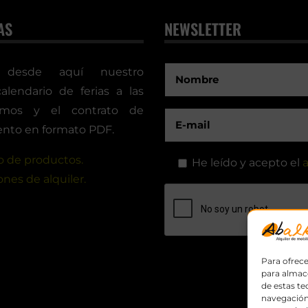
AS
NEWSLETTER
 desde aquí nuestro
calendario de ferias a las
timos y el contrato de
nto en formato PDF.
 de productos.
He leído y acepto el
a
nes de alquiler.
Para ofrece
para almace
de estas t
navegación 