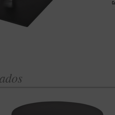
Ca
nados