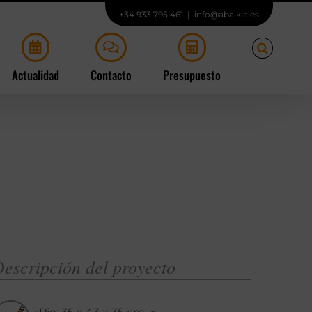
+34 933 795 461
|
info@abalkia.es
Actualidad
Contacto
Presupuesto
escripción del proyecto