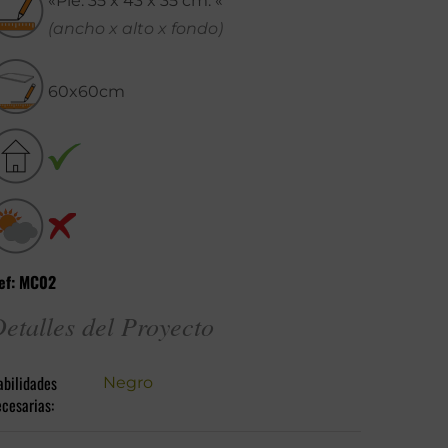
«Pie: 35 x 43 x 35 cm. «
(ancho x alto x fondo)
60x60cm
ef: MC02
etalles del Proyecto
abilidades
Negro
cesarias: