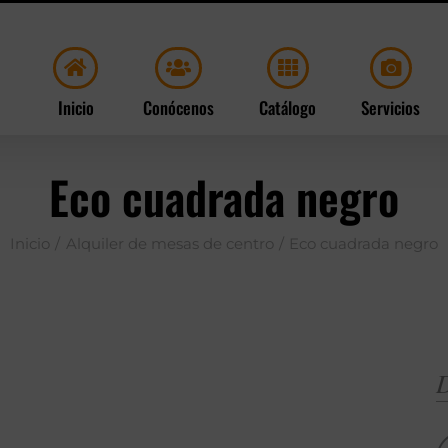
Inicio
Conócenos
Catálogo
Servicios
Eco cuadrada negro
Inicio
Alquiler de mesas de centro
Eco cuadrada negro
D