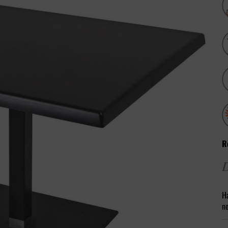
R
D
H
ne