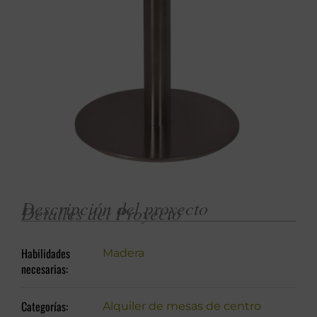
Descripción del proyecto
Detalles del Proyecto
Habilidades
Madera
necesarias:
Categorías:
Alquiler de mesas de centro