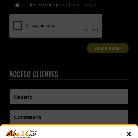
He leído y acepto el
aviso legal
.
ACCESO CLIENTES
Recuérdame.