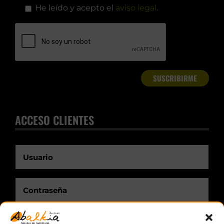
He leído y acepto el
aviso legal
.
ACCESO CLIENTES
Recuérdame.