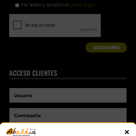
He leído y acepto el
aviso legal
.
ACCESO CLIENTES
Recuérdame.