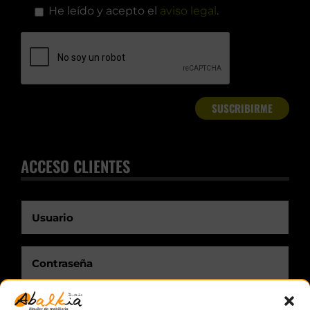
He leído y acepto el
aviso legal
.
ACCESO CLIENTES
Recuérdame.