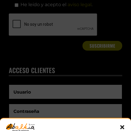
He leído y acepto el
aviso legal
.
ACCESO CLIENTES
Recuérdame.