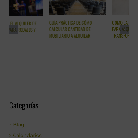
GUÍA PRÁCTICA DE CÓMO
CÓMO LA ELECCIÓN DE SILLAS
A
CALCULAR CANTIDAD DE
PARA ALQUILER PUEDE
H
MOBILIARIO A ALQUILAR
TRANSFORMAR TU EVENTO
Categorías
Blog
Calendarios