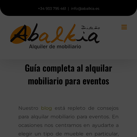
Saltar
+34 933 795 461
|
info@abalkia.es
al
contenido
Guía completa al alquilar
mobiliario para eventos
Nuestro
blog
está repleto de consejos
para alquilar mobiliario para eventos. En
ocasiones nos centramos en ayudarte a
elegir un tipo de mueble en particular,