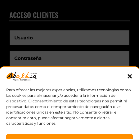
ACCESO CLIENTES
Recuérdame.
Para ofrecer las mejores experiencias, utilizamos tecnologías como
las cookies para almacenar y/o acceder a la información del
dispositivo. El consentimiento de estas tecnologías nos permitirá
procesar datos como el comportamiento de navegación o las
identificaciones únicas en este sitio. No consentir o retirar el
consentimiento, puede afectar negativamente a ciertas
características y funciones.
© Copyright
2026 Abalkia, S.L.L. ·
Aviso legal
·
Política de