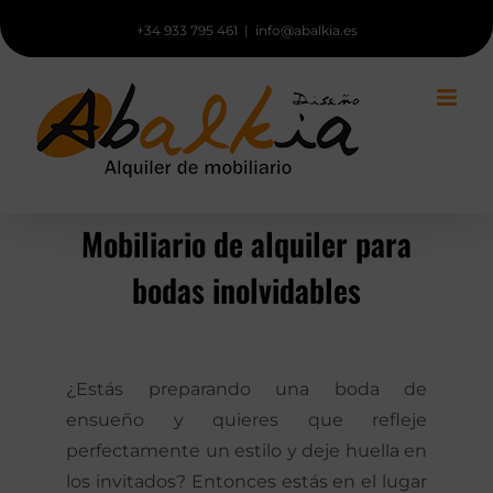
Saltar
+34 933 795 461
|
info@abalkia.es
al
contenido
Mobiliario de alquiler para
bodas inolvidables
¿Estás preparando una boda de
ensueño y quieres que refleje
perfectamente un estilo y deje huella en
los invitados? Entonces estás en el lugar