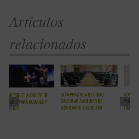
Artículos
relacionados
CÓMO LA ELECCIÓN DE SILLAS
ALQUILER MOBILIARIO EXTERIOR,
V
PARA ALQUILER PUEDE
HAZ TU EVENTO MEMORABLE
M
TRANSFORMAR TU EVENTO