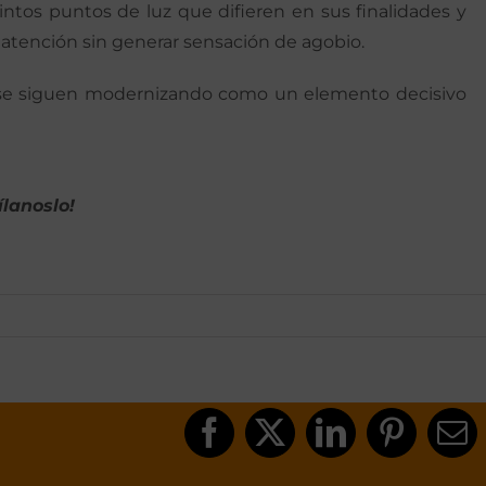
ntos puntos de luz que difieren en sus finalidades y
a atención sin generar sensación de agobio.
se siguen modernizando como un elemento decisivo
ílanoslo!
Facebook
X
LinkedIn
Pinteres
Co
el