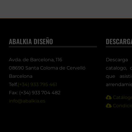
ABALKIA DISEÑO
DESCARG
Avda. de Barcelona, 116
Descarga
08690 Santa Coloma de Cervelló
catalogo, 
Barcelona
que asis
Telf.
(+34) 933 795 461
arrendamie
Fax: (+34) 933 704 482
Catálogo
info@abalkia.es
Condicio