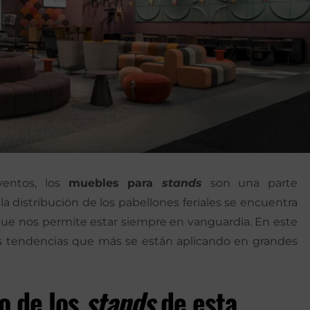
eventos, los
muebles para
stands
son una parte
la distribución de los pabellones feriales se encuentra
que nos permite estar siempre en vanguardia. En este
as tendencias que más se están aplicando en grandes
ño de los
stands
de esta