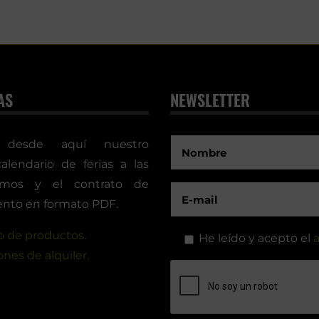
AS
NEWSLETTER
 desde aquí nuestro
calendario de ferias a las
timos y el contrato de
nto en formato PDF.
 de productos.
He leído y acepto el
a
nes de alquiler.