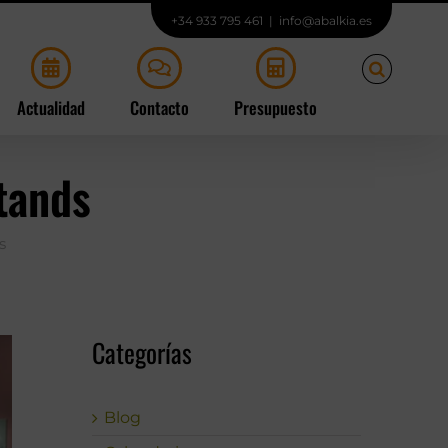
+34 933 795 461
|
info@abalkia.es
Actualidad
Contacto
Presupuesto
tands
s
Categorías
Blog