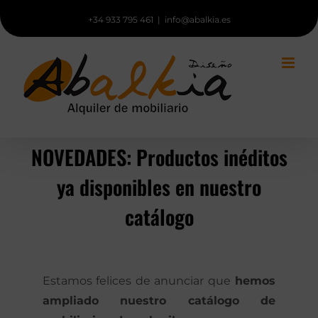
Saltar
+34 933 795 461
|
info@abalkia.es
al
contenido
NOVEDADES: Productos inéditos
ya disponibles en nuestro
catálogo
Estamos felices de anunciar que
hemos
ampliado nuestro catálogo de