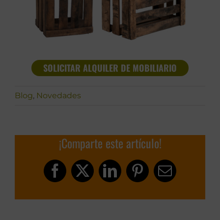
SOLICITAR ALQUILER DE MOBILIARIO
Blog
,
Novedades
¡Comparte este artículo!
Facebook
X
LinkedIn
Pinterest
Correo
electrónic