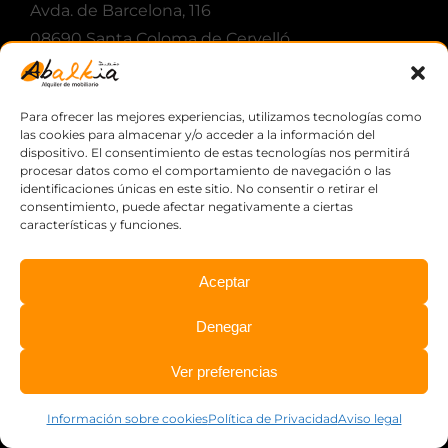
Avda. de Barcelona, 116
08690 Santa Coloma de Cervelló
Barcelona
Telf.
(+34) 933 795 461
Para ofrecer las mejores experiencias, utilizamos tecnologías como
Fax: (+34) 933 704 482
las cookies para almacenar y/o acceder a la información del
info@abalkia.es
dispositivo. El consentimiento de estas tecnologías nos permitirá
procesar datos como el comportamiento de navegación o las
identificaciones únicas en este sitio. No consentir o retirar el
consentimiento, puede afectar negativamente a ciertas
DESCARGAS
características y funciones.
Aceptar
Descarga desde aquí nuestro catalogo,
calendario de ferias a las que asistimos y el
Denegar
contrato de arrendamiento en formato PDF.
Ver preferencias
Catálogo de productos.
Información sobre cookies
Política de Privacidad
Aviso legal
Condiciones de alquiler.