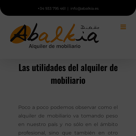
Saltar
+34 933 795 461
|
info@abalkia.es
al
contenido
Las utilidades del alquiler de
mobiliario
Poco a poco podemos observar como el
alquiler de mobiliario va tomando peso
en nuestro país y no sólo en el ámbito
profesional, sino que también en otro