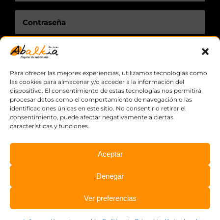
Recuérdame.
Para ofrecer las mejores experiencias, utilizamos tecnologías como
las cookies para almacenar y/o acceder a la información del
dispositivo. El consentimiento de estas tecnologías nos permitirá
procesar datos como el comportamiento de navegación o las
identificaciones únicas en este sitio. No consentir o retirar el
consentimiento, puede afectar negativamente a ciertas
características y funciones.
© Copyright
2026 Abalkia, S.L.L. ·
Aviso legal
·
Política de
Aceptar
privacidad
·
Información sobre cookies
·
Diseño web:
Denegar
qualitystudio
Ver preferencias
Facebook