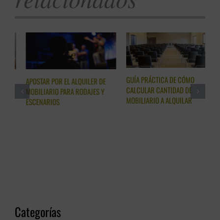
GUÍA PRÁCTICA DE CÓMO
CÓMO LA ELECCIÓN DE SILLAS
A
CALCULAR CANTIDAD DE
PARA ALQUILER PUEDE
H
MOBILIARIO A ALQUILAR
TRANSFORMAR TU EVENTO
Categorías